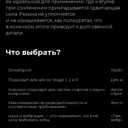
ее идеальной для применений, где к втулке
при сочленении прикладывается сдвигающая
сила. Резина не уплотняется
и не изнашивается, как полиуретан, что
в конечном итоге приводит к долговечной
детали.
Что выбрать?
StreetSport
TrackSpo
Подходит для а/м со Stage 1, 2 и 3	
Хорошо подходит для частых стартов с лаунч-
Автомоб
конролем	
Максимальная производительность и 
соответствие требованиям	
Шум и вибрация — это нормально, но я не 
«Там, ку
хочу выбивать зубы.	