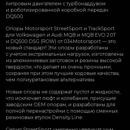
литровым двигателем с турбонаддувом
и роботизированной коробкой передач
DQ500.
Опоры Motorsport StreetSport и TrackSport
для Volkswagen и Audi MQB и MQB EVO 2.0T
и DQ500 DSG (ROW) от 034Motorsport — это
новый стандарт! Эти опоры разработаны
с учетом экстремальных нагрузок, изготовлены
из алюминиевых заготовок и резины высокой
твердости, что делает их очень прочными,
сохраняя при этом лучшие ходовые качества,
чем полиуретановые альтернативы.
Новые опоры не содержат пустот и жидкости,
что исключает люфт и колебания, присущие
заводским OEM опорам, и разработаны для
полной перенастройки с помощью сменных
резиновых втулок Density Line.
Серия StreetSport умеренно увеличат шум,